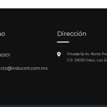
no
Dirección
Privada 5a Av. Norte Po
86901
C.P. 29030 Fracc. Los S
acto@inducort.com.mx